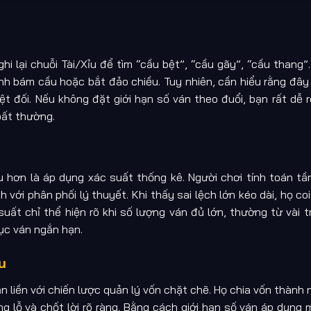
hi lại chuỗi Tài/Xỉu để tìm “cầu bệt”, “cầu gãy”, “cầu thang”
nh bám cầu hoặc bắt đảo chiều. Tuy nhiên, cần hiểu rằng đây 
ệt đối. Nếu không đặt giới hạn số ván theo đuổi, bạn rất dễ 
bất thường.
hơn là áp dụng xác suất thống kê. Người chơi tính toán tầ
h với phân phối lý thuyết. Khi thấy sai lệch lớn kéo dài, họ coi
suất chỉ thể hiện rõ khi số lượng ván đủ lớn, thường từ vài t
hục ván ngắn hạn.
u
n liền với chiến lược quản lý vốn chặt chẽ. Họ chia vốn thành 
g lỗ và chốt lời rõ ràng. Bằng cách giới hạn số ván áp dụng