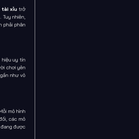
tài xỉu
trở
. Tuy nhiên,
n phải phân
hiệu uy tín
ời chơi yên
 gần như vô
Mỗi mô hình
 đối, các mô
n đang được