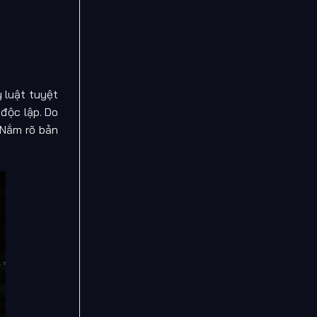
 luật tuyệt
 độc lập. Do
 Nắm rõ bản