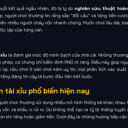
uỗi kết quả ngẫu nhiên, đó là lý do
nghiên cứu thuật toán 
ếp, người chơi thường tin rằng sắp “đổi cầu” và tăng tiền cược
khiến nhiều người cháy vốn nhanh chóng. Muốn chơi lâu dài, bạ
độc lập của từng ván.
xỉu
là đánh giá mức độ minh bạch của nhà cái. Những thương 
phép, có chứng chỉ kiểm định RNG rõ ràng. Điều này giúp ngư
c lại, nếu chơi ở sân chơi kém uy tín, mọi phân tích xác suất
n tảng đáng tin cậy là bước đầu tiên bắt buộc.
 tài xỉu phổ biến hiện nay
gười chơi thường sử dụng nhiều mô hình thống kê khác nhau. 
vốn và khẩu vị rủi ro. Dù không thể tạo ra tỷ lệ thắng tuyệt
ơn khi tăng hoặc giảm tiền. Dưới đây là những hướng tiếp cậ