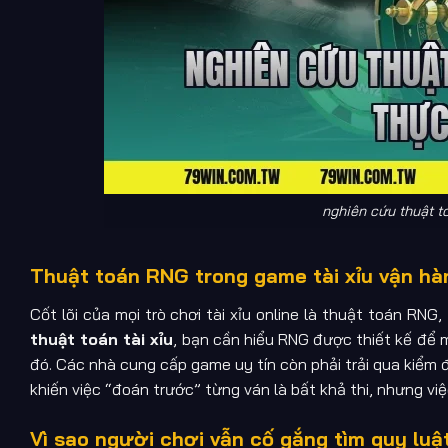
nghiên cứu thuật toá
Thuật toán RNG trong game tài xỉu vận hà
Cốt lõi của mọi trò chơi tài xỉu online là thuật toán RNG
thuật toán tài xỉu
, bạn cần hiểu RNG được thiết kế để m
đó. Các nhà cung cấp game uy tín còn phải trải qua kiểm
khiến việc “đoán trước” từng ván là bất khả thi, nhưng việ
Vì sao người chơi vẫn cố gắng tìm quy luật