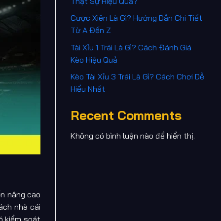
Thật Sự Hiệu Quả?
Cược Xiên Là Gì? Hướng Dẫn Chi Tiết
Từ A Đến Z
Tài Xỉu 1 Trái Là Gì? Cách Đánh Giá
Kèo Hiệu Quả
Kèo Tài Xỉu 3 Trái Là Gì? Cách Chơi Dễ
Hiểu Nhất
Recent Comments
Không có bình luận nào để hiển thị.
ốn nâng cao
ách nhà cái
có kiểm soát