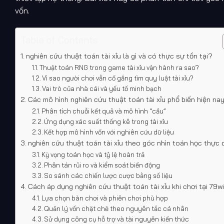
vốn.
Table of Contents
nghiên cứu thuật toán tài xỉu là gì và có thực sự tồn tại?
Thuật toán RNG trong game tài xỉu vận hành ra sao?
Vì sao người chơi vẫn cố gắng tìm quy luật tài xỉu?
Vai trò của nhà cái và yếu tố minh bạch
Các mô hình nghiên cứu thuật toán tài xỉu phổ biến hiện na
Phân tích chuỗi kết quả và mô hình “cầu”
Ứng dụng xác suất thống kê trong tài xỉu
Kết hợp mô hình vốn với nghiên cứu dữ liệu
nghiên cứu thuật toán tài xỉu theo góc nhìn toán học thực 
Kỳ vọng toán học và tỷ lệ hoàn trả
Phân tán rủi ro và kiểm soát biến động
So sánh các chiến lược cược bằng số liệu
Cách áp dụng nghiên cứu thuật toán tài xỉu khi chơi tại 79w
Lựa chọn bàn chơi và phiên chơi phù hợp
Quản lý vốn chặt chẽ theo nguyên tắc cá nhân
Sử dụng công cụ hỗ trợ và tài nguyên kiến thức