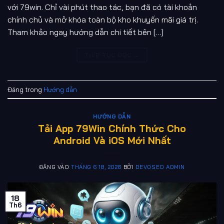
với 79win. Chỉ vài phút thao tác, bạn đã có tài khoản
chính chủ và mở khóa toàn bộ kho khuyến mãi giá trị.
Tham khảo ngay hướng dẫn chi tiết bên […]
TIẾP TỤC ĐỌC
→
Đăng trong
Hướng dẫn
HƯỚNG DẪN
Tải App 79Win Chính Thức Cho
Android Và iOS Mới Nhất
ĐĂNG VÀO
THÁNG 6 18, 2026
BỞI
DEV0SEO ADMIN
18
Th6