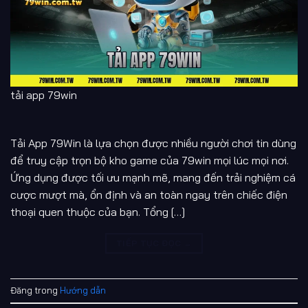
tải app 79win
Tải App 79Win là lựa chọn được nhiều người chơi tin dùng
để truy cập trọn bộ kho game của 79win mọi lúc mọi nơi.
Ứng dụng được tối ưu mạnh mẽ, mang đến trải nghiệm cá
cược mượt mà, ổn định và an toàn ngay trên chiếc điện
thoại quen thuộc của bạn. Tổng […]
TIẾP TỤC ĐỌC
→
Đăng trong
Hướng dẫn